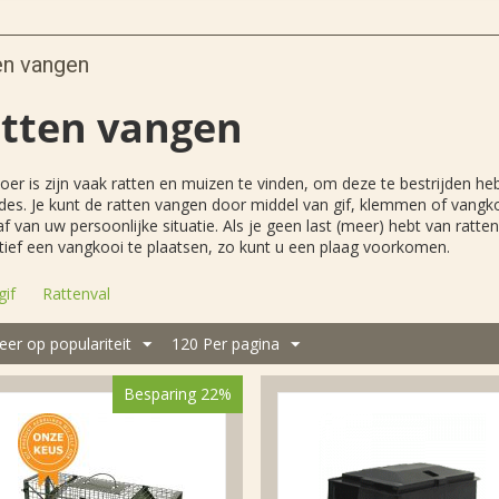
en vangen
tten vangen
oer is zijn vaak ratten en muizen te vinden, om deze te bestrijden he
es. Je kunt de ratten vangen door middel van gif, klemmen of vangkooi
af van uw persoonlijke situatie. Als je geen last (meer) hebt van ratt
tief een vangkooi te plaatsen, zo kunt u een plaag voorkomen.
gif
Rattenval
eer op populariteit
120 Per pagina
Besparing 22%