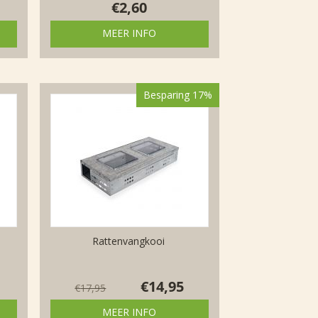
€
2,60
MEER INFO
Besparing 17%
Rattenvangkooi
€
14,95
€
17,95
MEER INFO