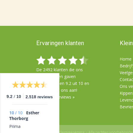
Ervaringen klanten
Klei
Home
Bedrij
De
2492
klanten die ons
Veelge
beoordeelden gaven
Contac
gemiddeld een
9.2
uit
10
en
Ons ve
98% beveelt ons aan!
Kippen
/
Bekijk alle reviews »
9.2
10
2.518 reviews
Leven
Bevrie
10
/
10
Esther
Thorborg
Prima
© 2004-2016 Kleinveeservice. - Alle rechten voorbehoud