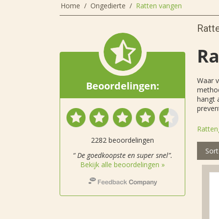
Home
/
Ongedierte
/
Ratten vangen
Ratt
Ra
Waar v
Beoordelingen:
method
hangt 
preven
Ratten
2282 beoordelingen
Sort
“ De goedkoopste en super snel”.
Bekijk alle beoordelingen »