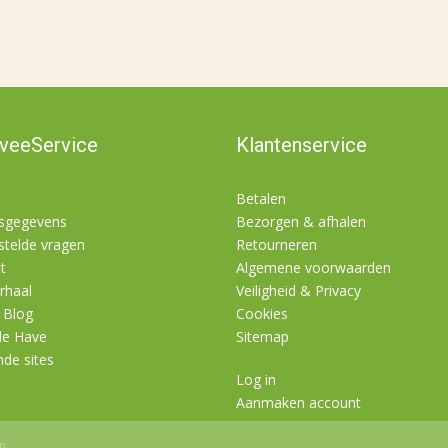
nveeService
Klantenservice
Betalen
fsgegevens
Bezorgen & afhalen
stelde vragen
Retourneren
t
Algemene voorwaarden
rhaal
Veiligheid & Privacy
 Blog
Cookies
de Have
Sitemap
nde sites
Log in
Aanmaken account
en