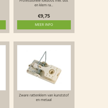
Professionele lokdoos met slot
en klem ra...
€
9,75
MEER INFO
Zware rattenklem van kunststof
en metaal