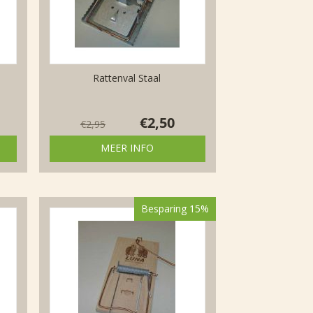
Rattenval Staal
€
2,50
€
2,95
MEER INFO
Besparing 15%