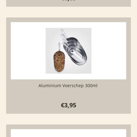
Aluminium Voerschep 300ml
€
3,95