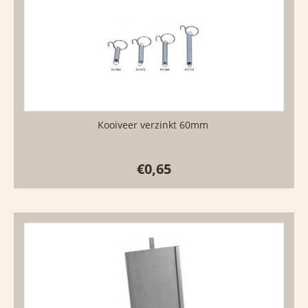
Kooiveer verzinkt 60mm
€
0,65