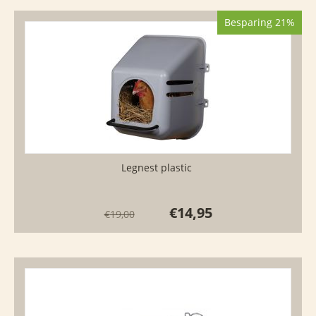
Besparing 21%
Legnest plastic
€
14,95
€
19,00