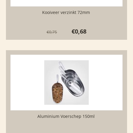
Kooiveer verzinkt 72mm
€
0,68
€
0,75
Aluminium Voerschep 150ml