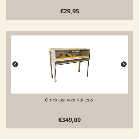
€
29,95
Opfokkast voor kuikens
€
349,00