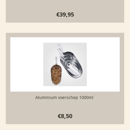
€
39,95
Aluminium voerschep 1000ml
€
8,50