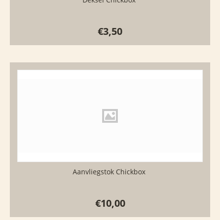
€
3,50
Aanvliegstok Chickbox
€
10,00