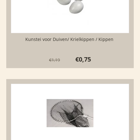
Kunstei voor Duiven/ Krielkippen / Kippen
€
0,75
€
1,19