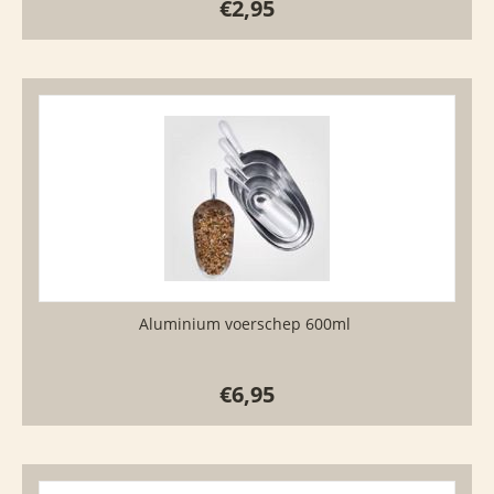
€
2,95
Aluminium voerschep 600ml
€
6,95