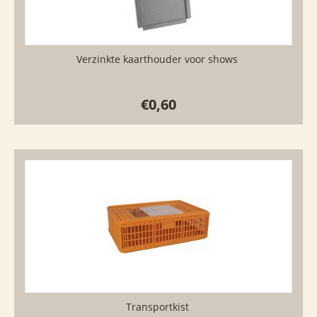
Verzinkte kaarthouder voor shows
€
0,60
Transportkist