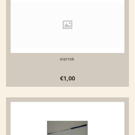
eierrek
€
1,00