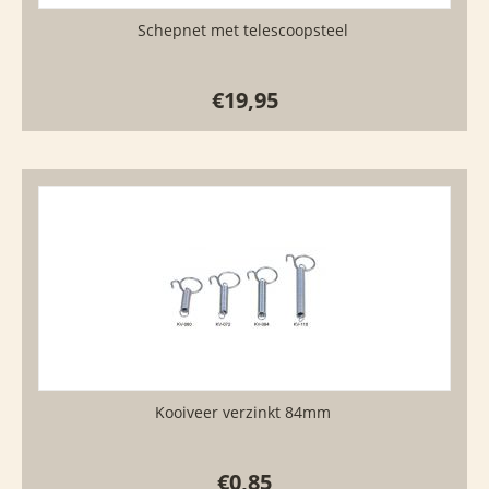
Schepnet met telescoopsteel
€
19,95
Kooiveer verzinkt 84mm
€
0,85