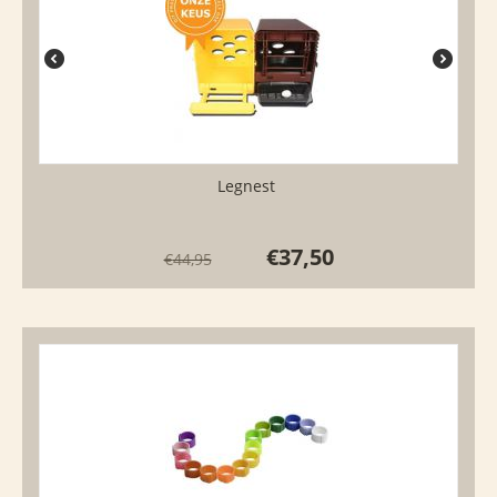
Legnest
€
37,50
€
44,95