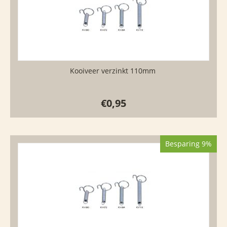
Kooiveer verzinkt 110mm
€
0,95
Besparing 9%