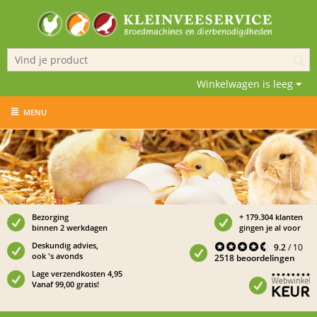
Winkelwagen is leeg
MENU
Bezorging
+ 179.304 klanten
binnen 2 werkdagen
gingen je al voor
Deskundig advies,
9.2
/ 10
ook 's avonds
2518 beoordelingen
Lage verzendkosten 4,95
Vanaf 99,00 gratis!