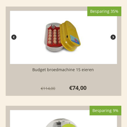
Besparing 35%
Budget broedmachine 15 eieren
€
74,00
€
114,00
Besparing 9%