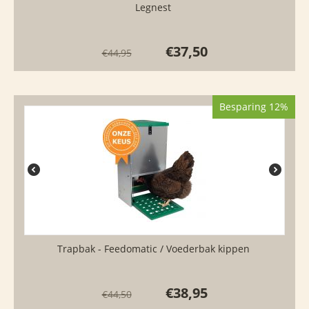
Legnest
€
37,50
€
44,95
Besparing 12%
Trapbak - Feedomatic / Voederbak kippen
€
38,95
€
44,50