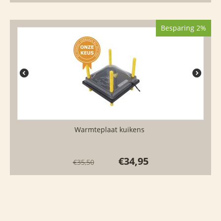
Besparing 2%
Warmteplaat kuikens
€
34,95
€
35,50