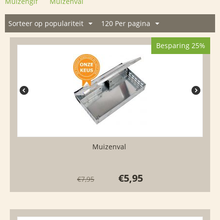
Muizengif
Muizenval
Sorteer op populariteit
120 Per pagina
Besparing 25%
Muizenval
€
5,95
€
7,95