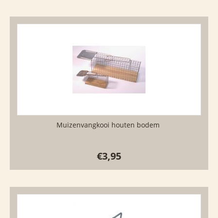
Muizenvangkooi houten bodem
€
3,95