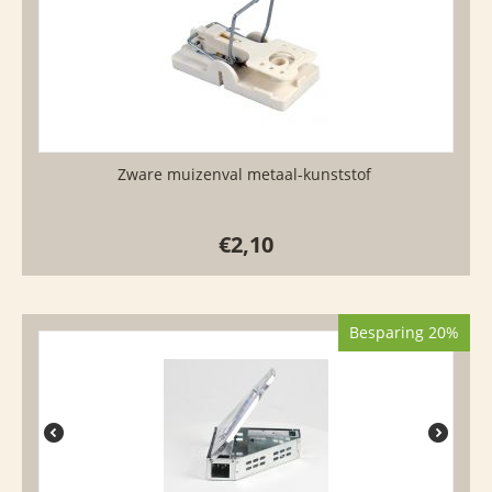
Zware muizenval metaal-kunststof
€
2,10
Besparing 20%