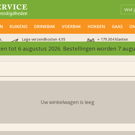
EN
KUIKENS
DRINKBAK
VOERBAK
HOKKEN
GAAS
ON
s,
Lage verzendkosten 4,95
+ 179.304 klanten
Vanaf 99,00 gratis!
gingen je al voor
ten tot 6 augustus 2026. Bestellingen worden 7 aug
Uw winkelwagen is leeg