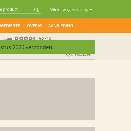
Winkelwagen is leeg
GEDIERTE
OVERIG
AANBIEDING
9.2
/ 10
2518 beoordelingen
ustus 2026 verzonden.