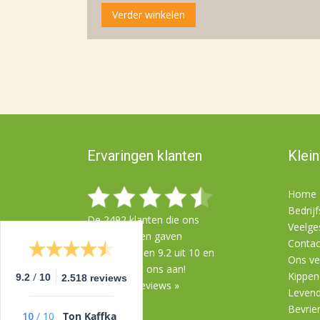
Verder winkelen
Ervaringen klanten
Klei
Home
Bedrij
De
2492
klanten die ons
Veelge
beoordeelden gaven
Contac
gemiddeld een
9.2
uit
10
en
Ons ve
98% beveelt ons aan!
Kippen
/
9.2
10
2.518 reviews
Bekijk alle reviews »
Leven
Bevrie
10
/
10
Ton Kaffka