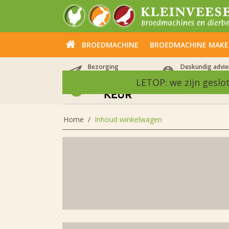
BROEDMACHINE
BROEDMACHINE MAK
Bezorging
Deskundig advie
binnen 2 werkdagen
ook 's avonds
LETOP: we zijn geslo
Home
/
Inhoud winkelwagen