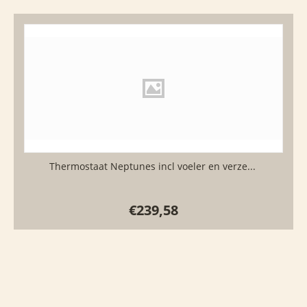
Thermostaat Neptunes incl voeler en verze...
€
239,58