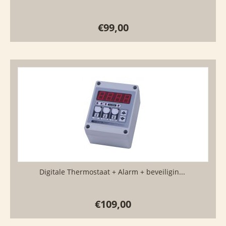
€
99,00
Digitale Thermostaat + Alarm + beveiligin...
€
109,00