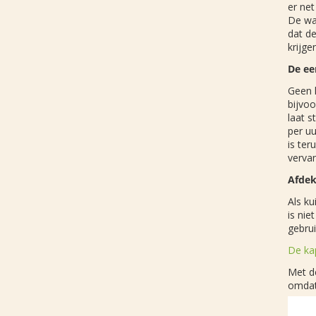
er net
De wa
dat de
krijge
De ee
Geen 
bijvo
laat s
per uu
is ter
verva
Afdek
Als k
is nie
gebrui
De ka
Met de
omdat 