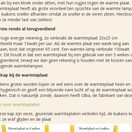
 als bij een kloek onder zitten, met hun rugjes tegen de warme plaat.
rmteplaat heeft als grote voordeel ten opzichte van de warmte lamp
 kuikens sneller afharden omdat ze sneller in de veren zitten. Hierdoo
n ze minder last van ziektes!
rste ronde al terugverdiend
hoge energie rekening, zo verbruikt de warmteplaat 25x25 cm
orbeeld maar 15watt per uur. Als de warmte plaat een week lang aan
taan, kost dat ongeveer 65 cent. Een warmte lamp verbruikt 150watt
r. Dit houdt in dat een warmteplaat bij een gebruik van een 5 weken a
ugverdiend, terwijl we dan geen rekening is houden met de kosten van
ngende warmtelampen.
kap bij de warmteplaat
uikens groter worden lopen ze wel eens over de warmteplaat heen en 
t hygiënisch en geeft een blijvende nare lucht af op de warmteplaat waa
ken. Dat is natuurlijk zonde, daarom heeft Olba, de fabrikant van dez
p voor warmteplaten:
ze kap zijn vieze, geurende warmteplaten verleden tijd, de kuikens 
ze eraf glijden en de plaat