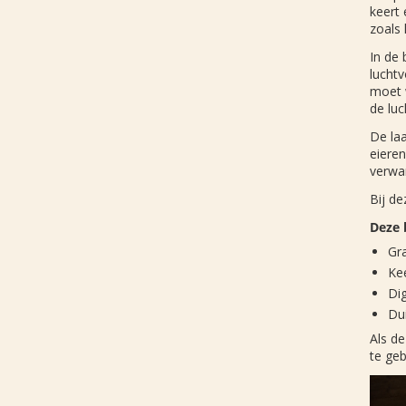
keert 
zoals 
In de 
luchtv
moet 
de lu
De laa
eieren
verwa
Bij d
Deze 
Gr
Kee
Dig
Dui
Als d
te geb