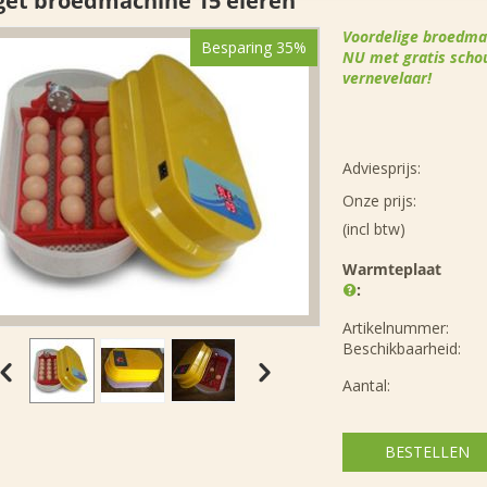
et broedmachine 15 eieren
Voordelige broedmac
Besparing 35%
NU met gratis schou
vernevelaar!
Adviesprijs:
Onze prijs:
(incl btw)
Warmteplaat
:
Artikelnummer:
Beschikbaarheid:
Aantal:
BESTELLEN