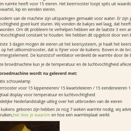
en ruimte heeft voor 15 eieren. Het keerrooster loopt spits uit waardo
kwartel, kip en eenden eieren.
bodem van de machine zijn uitsparingen gemaakt voor water. Er zijn g
ochtigheid goed kunt sturen. Wij vonden de bakjes wel laag, dat heeft
worden. Om dit probleem te verhelpen hebben we de laatste 3 een an
chtvochtigheid constant te houden. We hebben dit opgelost door een
tste 3 dagen mogen de eieren uit het keersysteem, je haalt het keer
 op het uitkomstrooster, dat is fijner voor de kuikens. Boven in de br
rmingselement. De kunststof ventilator verdeeld de warmte door de
eze broedmachine kun je de temperatuur en de luchtvochtigheid afle
broedmachine wordt nu geleverd met:
atis schouwlamp
rrooster voor 15 kippeneieren/ 15 kwarteleieren / 15 eendeneieren 
itaal display voor temperatuur en luchtvochtigheid
delijke Nederlandstalige uitleg over het uitbroeden van de eieren
e kuikens geboren zijn hebben ze nog 7 weken warmte nodig, wij adv
ruiken,
hier lees je waarom
en hoe een warmteplaat werkt