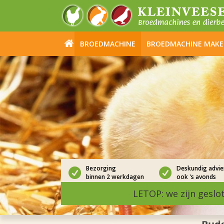
BROEDMACHINE
BROEDMACHINE MAK
Bezorging
Deskundig advie
binnen 2 werkdagen
ook 's avonds
LETOP: we zijn geslo