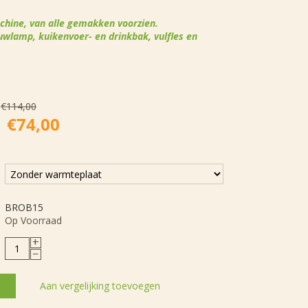
hine, van alle gemakken voorzien.
wlamp, kuikenvoer- en drinkbak, vulfles en
€
114,00
€
74,00
BROB15
Op Voorraad
+
−
Aan vergelijking toevoegen