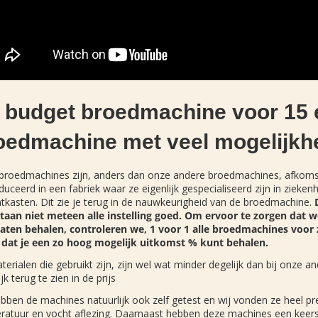
 budget broedmachine voor 15 
oedmachine met veel mogelijkh
broedmachines zijn, anders dan onze andere broedmachines, afkomsti
uceerd in een fabriek waar ze eigenlijk gespecialiseerd zijn in ziek
tkasten. Dit zie je terug in de nauwkeurigheid van de broedmachine.
staan niet meteen alle instelling goed. Om ervoor te zorgen dat
taten behalen, controleren we, 1 voor 1 alle broedmachines voor 
 dat je een zo hoog mogelijk uitkomst % kunt behalen.
erialen die gebruikt zijn, zijn wel wat minder degelijk dan bij onze
ijk terug te zien in de prijs
ben de machines natuurlijk ook zelf getest en wij vonden ze heel prett
ratuur en vocht aflezing. Daarnaast hebben deze machines een keers