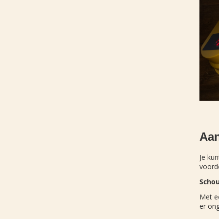
Aan
Je ku
voorde
Scho
Met ee
er on