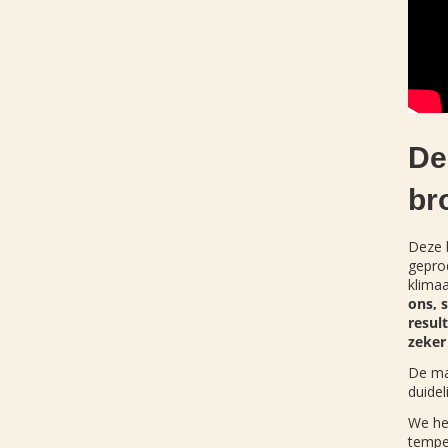
De
br
Deze 
geprod
klimaa
ons, 
resul
zeker
De mat
duidel
We heb
tempe