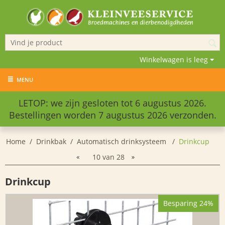
Winkelwagen is leeg
MENU
LETOP: we zijn gesloten tot 6 augustus 2026.
Bestellingen worden 7 augustus 2026 verzonden.
Home
/
Drinkbak
/
Automatisch drinksysteem
/
Drinkcup
10
van
28
Drinkcup
Besparing 24%