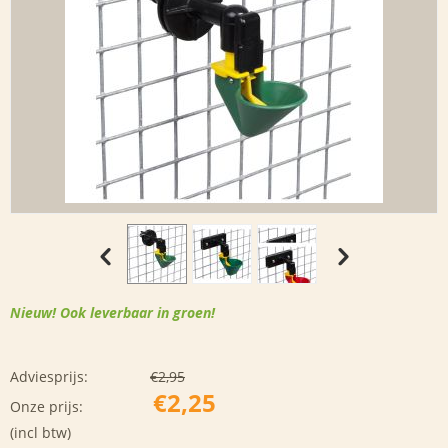
Nieuw! Ook leverbaar in groen!
Adviesprijs:
€
2,95
€
2,25
Onze prijs:
(incl btw)