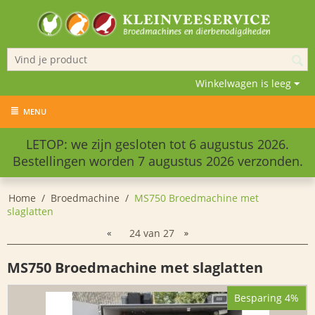
Winkelwagen is leeg
MENU
LETOP: we zijn gesloten tot 6 augustus 2026.
Bestellingen worden 7 augustus 2026 verzonden.
Home
/
Broedmachine
/
MS750 Broedmachine met
slaglatten
24
van
27
MS750 Broedmachine met slaglatten
Besparing 4%