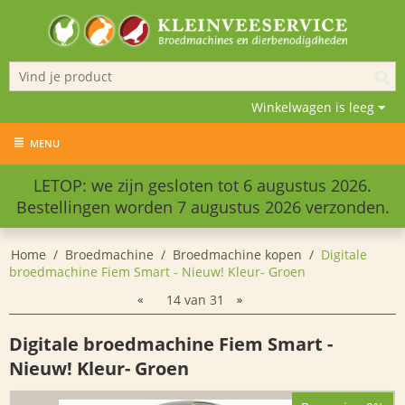
Winkelwagen is leeg
MENU
LETOP: we zijn gesloten tot 6 augustus 2026.
Bestellingen worden 7 augustus 2026 verzonden.
Home
/
Broedmachine
/
Broedmachine kopen
/
Digitale
broedmachine Fiem Smart - Nieuw! Kleur- Groen
14
van
31
Digitale broedmachine Fiem Smart -
Nieuw! Kleur- Groen