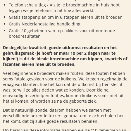
Telefonische uitleg - Als je je broedmachine in huis hebt
leggen we je telefonisch uit hoe alles werkt.
Gratis stappenplan om in 6 stappen eieren uit te broeden
Gratis Nederlandstalige handleiding
Gratis 10 geheimen van top-fokkers voor uitmuntende
broedresultaten
De degelijke kwaliteit, goede uitkomst resultaten en het
gebruiksgemak (je hoeft er maar 1x per 2 dagen naar te
kijken!) is dit de ideale broedmachine om kippen, kwartels of
fazanten eieren mee uit te broeden.
Veel beginnende broeders maken fouten, deze fouten hebben
soms fatale gevolgen voor de kuikens. We kregen
regelmatig de
vraag van klanten, hoe het kon dat de uitkomst bij hen slecht
was, terwijl ze alles deden wat ze konden. Door kleine,
eenvoudig te verhelpen foutjes, kunnen kuikens soms niet uit
het ei komen, of worden ze na de geboorte ziek.
Dat is natuurlijk zonde, daarom hebben we samen met
verschillende bekende fokkers gepraat om te achterhalen hoe
het komt, dat zij zulke goede resultaten behalen.
Op basis van deze informatie hebben we de "10 geheimen van