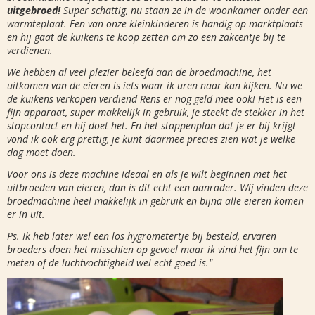
uitgebroed!
Super schattig, nu staan ze in de woonkamer onder een
warmteplaat. Een van onze kleinkinderen is handig op marktplaats
en hij gaat de kuikens te koop zetten om zo een zakcentje bij te
verdienen.
We hebben al veel plezier beleefd aan de broedmachine, het
uitkomen van de eieren is iets waar ik uren naar kan kijken. Nu we
de kuikens verkopen verdiend Rens er nog geld mee ook! Het is een
fijn apparaat, super makkelijk in gebruik, je steekt de stekker in het
stopcontact en hij doet het. En het stappenplan dat je er bij krijgt
vond ik ook erg prettig, je kunt daarmee precies zien wat je welke
dag moet doen.
Voor ons is deze machine ideaal en als je wilt beginnen met het
uitbroeden van eieren, dan is dit echt een aanrader. Wij vinden deze
broedmachine heel makkelijk in gebruik en bijna alle eieren komen
er in uit.
Ps. Ik heb later wel een los hygrometertje bij besteld, ervaren
broeders doen het misschien op gevoel maar ik vind het fijn om te
meten of de luchtvochtigheid wel echt goed is."