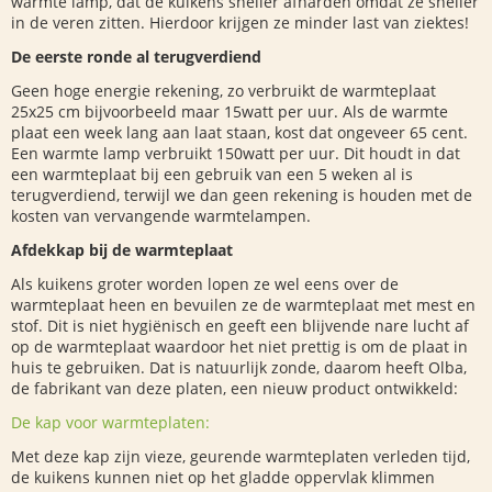
warmte lamp, dat de kuikens sneller afharden omdat ze sneller
in de veren zitten. Hierdoor krijgen ze minder last van ziektes!
De eerste ronde al terugverdiend
Geen hoge energie rekening, zo verbruikt de warmteplaat
25x25 cm bijvoorbeeld maar 15watt per uur. Als de warmte
plaat een week lang aan laat staan, kost dat ongeveer 65 cent.
Een warmte lamp verbruikt 150watt per uur. Dit houdt in dat
een warmteplaat bij een gebruik van een 5 weken al is
terugverdiend, terwijl we dan geen rekening is houden met de
kosten van vervangende warmtelampen.
Afdekkap bij de warmteplaat
Als kuikens groter worden lopen ze wel eens over de
warmteplaat heen en bevuilen ze de warmteplaat met mest en
stof. Dit is niet hygiënisch en geeft een blijvende nare lucht af
op de warmteplaat waardoor het niet prettig is om de plaat in
huis te gebruiken. Dat is natuurlijk zonde, daarom heeft Olba,
de fabrikant van deze platen, een nieuw product ontwikkeld:
De kap voor warmteplaten:
Met deze kap zijn vieze, geurende warmteplaten verleden tijd,
de kuikens kunnen niet op het gladde oppervlak klimmen